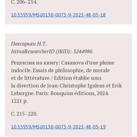
С.
206–214.
10.55959/MSU0130-0075-9-2025-48-05-18
Пахсарьян Н.Т.
IstinaResearcherID (IRID): 3244986
Рецензия на книгу: Casanova d’une plume
indocile. Essais de philosophie, de morale
et de littérature / Edition établie sous
la direction de Jean-Christophe Igalens et Erik
Leborgne. Paris: Bouquins éditions, 2024.
1221 p.
С.
215–220.
10.55959/MSU0130-0075-9-2025-48-05-19