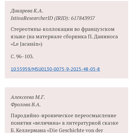
Дикарева К.А.
IstinaResearcherID (IRID): 617843957
Стереотипы-коллокации во французском
языке (на материале сборника П. Даниноса
«Le Jacassin»)
С.
96–103.
10.55959/MSU0130-0075-9-2025-48-05-8
Алексеева М.Г.
Фролова В.А.
Пародийно-ироническое переосмысление
понятия «величина» в литературной сказке
Б. Келлермана «Die Geschichte von der