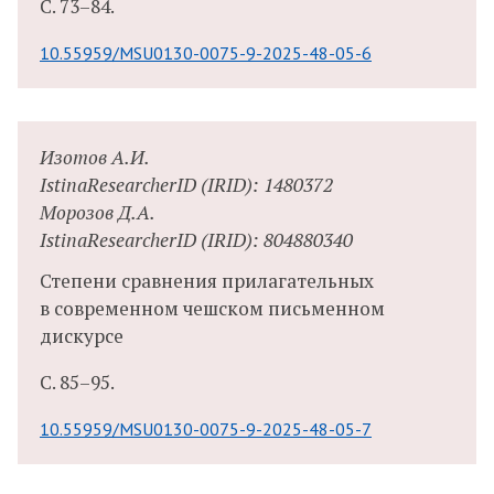
С.
73–84.
10.55959/MSU0130-0075-9-2025-48-05-6
Изотов А.И.
IstinaResearcherID (IRID): 1480372
Морозов Д.А.
IstinaResearcherID (IRID): 804880340
Степени сравнения прилагательных
в современном чешском письменном
дискурсе
С.
85–95.
10.55959/MSU0130-0075-9-2025-48-05-7