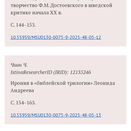
творчество Ф.М. Достоевского в шведской
критике начала XX в.
С.
144–153.
10.55959/MSU0130-0075-9-2025-48-05-12
Чиан Ч.
IstinaResearcherID (IRID): 12135246
Ирония в «библейской трилогии» Леонида
Андреева
С.
154–163.
10.55959/MSU0130-0075-9-2025-48-05-13