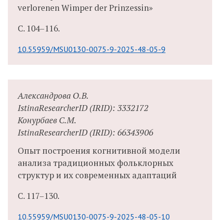
verlorenen Wimper der Prinzessin»
С.
104–116.
10.55959/MSU0130-0075-9-2025-48-05-9
Александрова О.В.
IstinaResearcherID (IRID): 3332172
Конурбаев С.М.
IstinaResearcherID (IRID): 66343906
Опыт построения когнитивной модели
анализа традиционных фольклорных
структур и их современных адаптаций
С.
117–130.
10.55959/MSU0130-0075-9-2025-48-05-10