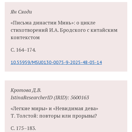
Ян Сяоди
«Письма династии Минь»: о цикле
стихотворений И.А. Бродского с китайским
контекстом
С.
164–174.
10.55959/MSU0130-0075-9-2025-48-05-14
Кротова Д.В.
IstinaResearcherID (IRID): 5600163
«Легкие миры» и «Невидимая дева»
Т. Толстой: повторы или прорывы?
С.
175–183.