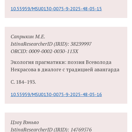
10.55959/MSU0130-0075-9-2025-48-05-15
Сапрыкин М.Е.
IstinaResearcherID (IRID): 38239997
ORCID: 0009-0002-0030-113X
Экология прагматики: поэзия Всеволода
Некрасова в диалоге с традицией авангарда
С.
184–193.
10.55959/MSU0130-0075-9-2025-48-05-16
Цзоу Вэньяо
IstinaResearcherID (IRID): 14769576